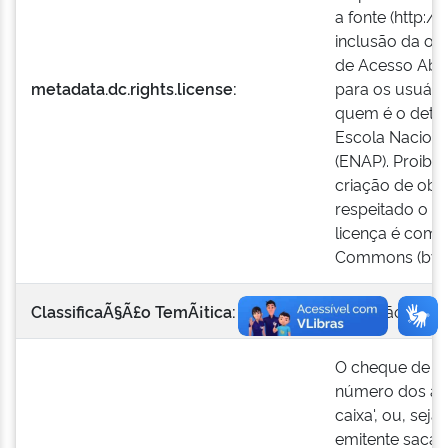
a fonte (http:/
inclusão da ob
de Acesso Aber
metadata.dc.rights.license:
para os usuári
quem é o detent
Escola Naciona
(ENAP). Proibid
criação de obr
respeitado o cr
licença é comp
Commons (by-n
ClassificaÃ§Ã£o TemÃ¡tica:
Inovação
O cheque de qu
número dos as
caixa', ou, sej
emitente saca c