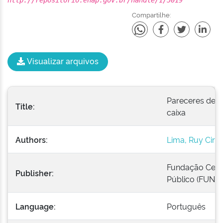
http://repositorio.enap.gov.br/handle/1/5019
Compartilhe:
Visualizar arquivos
Pareceres de R
Title:
caixa
Authors:
Lima, Ruy Cirn
Fundação Cent
Publisher:
Público (FUNC
Language:
Português