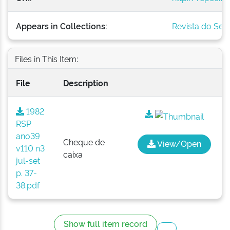
Appears in Collections:
Revista do Serv
Files in This Item:
File
Description
1982
RSP
ano39
Cheque de
View/Open
v110 n3
caixa
jul-set
p. 37-
38.pdf
Show full item record