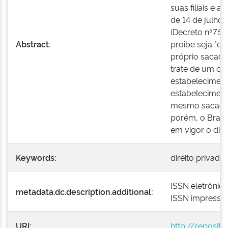
suas filiais e a
de 14 de julho 
(Decreto nª7.59
Abstract:
proibe seja "o
próprio sacado
trate de um c
estabeleciment
estabelecimen
mesmo sacador" 
porém, o Brasil
em vigor o direi
Keywords:
direito privado
ISSN eletrônic
metadata.dc.description.additional:
ISSN impresso
URI:
http://reposit