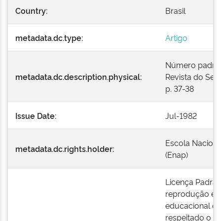
Country:
Brasil
metadata.dc.type:
Artigo
Número padroniz
metadata.dc.description.physical:
Revista do Serv
p. 37-38
Issue Date:
Jul-1982
Escola Naciona
metadata.dc.rights.holder:
(Enap)
Licença Padrão
reprodução e a
educacional ou
respeitado o cr