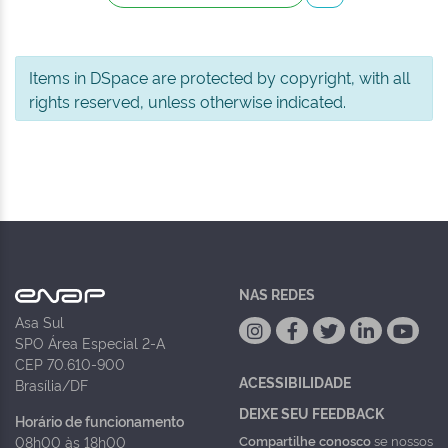
Items in DSpace are protected by copyright, with all
rights reserved, unless otherwise indicated.
NAS REDES
Asa Sul
SPO Área Especial 2-A
CEP 70.610-900
ACESSIBILIDADE
Brasília/DF
DEIXE SEU FEEDBACK
Horário de funcionamento
Compartilhe conosco
se nossos
08h00 às 18h00