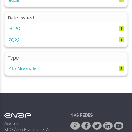
Date issued
2020
1
2022
1
Type
Ato Normativo
2
NAS REDES
Asa Sul
SPO Área Especial 2-A