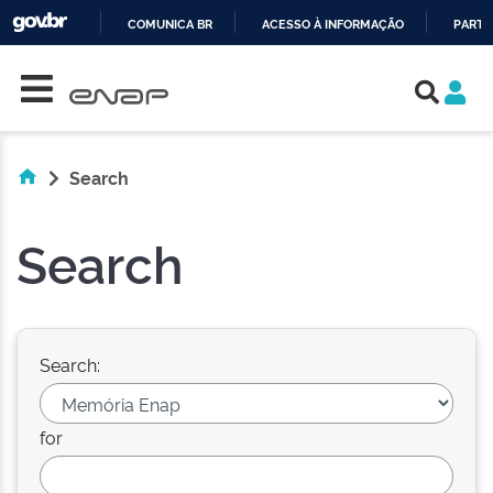
COMUNICA BR
ACESSO À INFORMAÇÃO
PARTI
Skip navigation
IR
PARA
O
CONTEÚDO
Search
Search
Search:
for