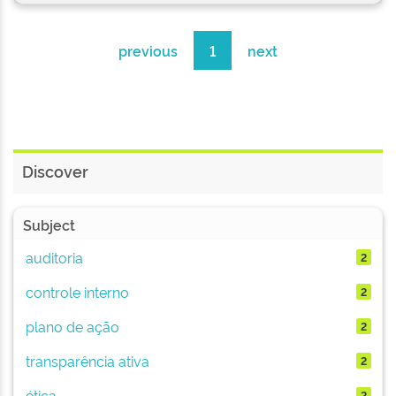
previous
1
next
Discover
Subject
auditoria
2
controle interno
2
plano de ação
2
transparência ativa
2
ética
2