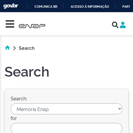
COMUNICA BR
ACESSO À INFORMAÇÃO
PARTI
Skip navigation
IR
PARA
O
CONTEÚDO
Search
Search
Search:
for