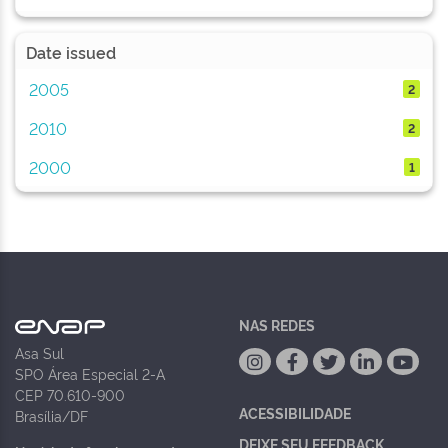
Date issued
2005
2
2010
2
2000
1
NAS REDES
Asa Sul
SPO Área Especial 2-A
CEP 70.610-900
ACESSIBILIDADE
Brasília/DF
DEIXE SEU FEEDBACK