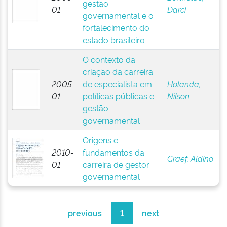
gestão
01
Darci
governamental e o
fortalecimento do
estado brasileiro
O contexto da
criação da carreira
2005-
de especialista em
Holanda,
01
políticas públicas e
Nilson
gestão
governamental
Origens e
2010-
fundamentos da
Graef, Aldino
01
carreira de gestor
governamental
previous
1
next