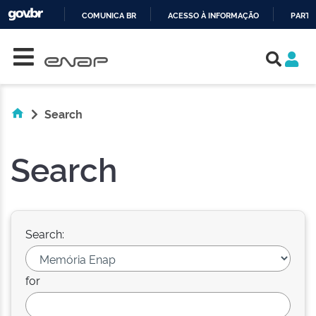
COMUNICA BR
ACESSO À INFORMAÇÃO
PARTI
Skip navigation
IR
PARA
O
CONTEÚDO
Search
Search
Search:
for