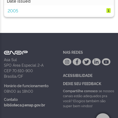
Date issued
2005
1
NAS REDES
Asa Sul
SPO Área Especial 2-A
CEP 70.610-900
ACESSIBILIDADE
Brasília/DF
DEIXE SEU FEEDBACK
Horário de funcionamento
Compartilhe conosco
se nossos
08h00 às 18h00
canais estão adequados pra
Contato
você? Elogios também são
biblioteca@enap.gov.br
super bem vindos!