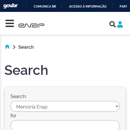
COMUNICA BR
ACESSO À INFORMAÇÃO
PARTI
Skip navigation
IR
PARA
O
CONTEÚDO
Search
Search
Search:
for