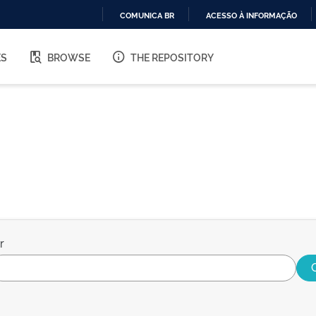
COMUNICA BR
ACESSO À INFORMAÇÃO
IR
PARA
ES
BROWSE
THE REPOSITORY
O
CONTEÚDO
r