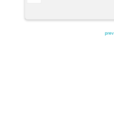
prev
A ESCO
CURSO
Asa Sul
SPO Área Especial 2-A
SERVIÇ
CEP 70.610-900
Brasília/DF
PESQUI