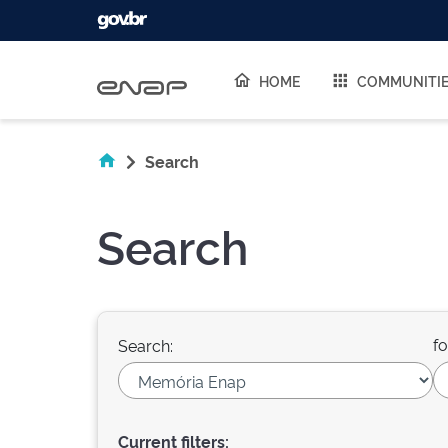
Skip navigation
HOME
COMMUNITI
Search
Search
fo
Search:
Current filters: