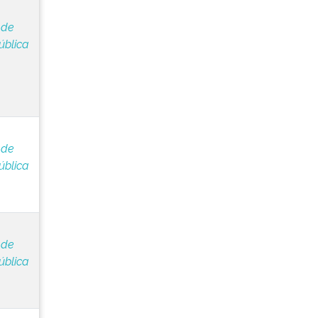
 de
ública
 de
ública
 de
ública