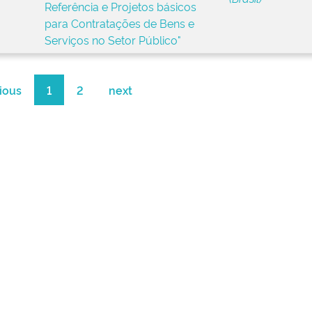
Referência e Projetos básicos
para Contratações de Bens e
Serviços no Setor Público"
ious
1
2
next
LA
BIBLIOTECA GRACILIANO RAM
S
CENTRAL DE CONTEÚDO
OS
ACERVO ENAP
SA E CONHECIMENTO