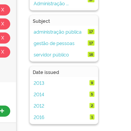
Administração ...
Subject
administração pública
17
gestão de pessoas
17
servidor público
16
Date issued
2013
9
2014
5
2012
2
2016
1