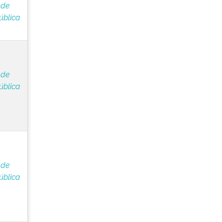
 de
ública
 de
ública
 de
ública