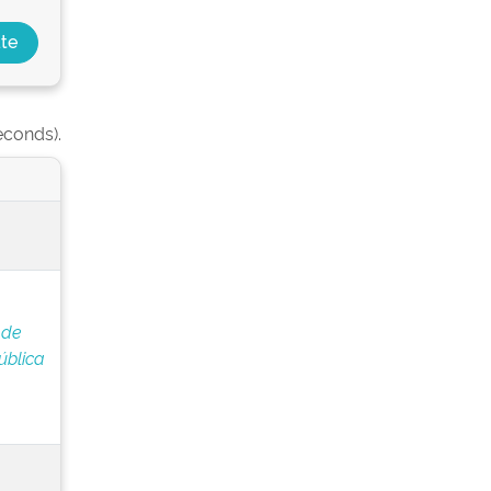
econds).
 de
ública