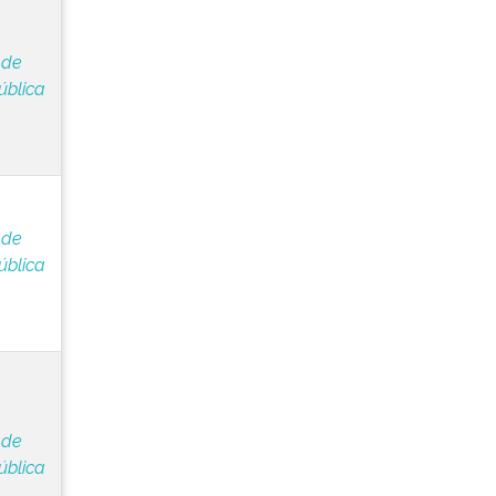
 de
ública
 de
ública
 de
ública