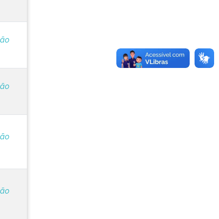
ção
ção
ção
ção