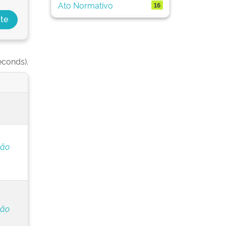
Ato Normativo
16
econds).
ção
ção