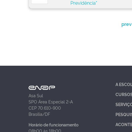
Previdência"
prev
A ESCO
CURSO
Asa Sul
SPO Área Especial 2-A
SERVIÇ
CEP 70.610-900
Brasília/DF
PESQUI
ACONT
Horário de funcionamento
08h00 às 18h00