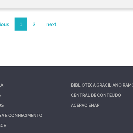
ious
1
2
next
LA
BIBLIOTECA GRACILIANO RAM
S
CENTRAL DE CONTEÚDO
OS
ACERVO ENAP
SA E CONHECIMENTO
ECE