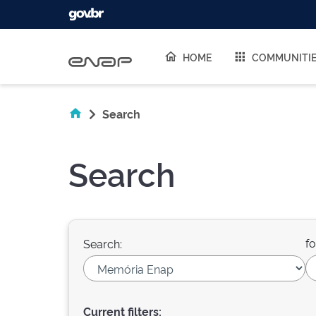
Skip navigation
HOME
COMMUNITI
Search
Search
fo
Search:
Current filters: