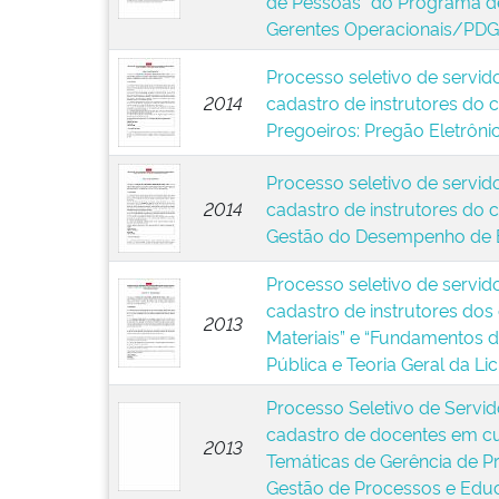
de Pessoas” do Programa d
Gerentes Operacionais/PD
Processo seletivo de servid
2014
cadastro de instrutores do
Pregoeiros: Pregão Eletrôni
Processo seletivo de servid
2014
cadastro de instrutores do 
Gestão do Desempenho de 
Processo seletivo de servid
cadastro de instrutores dos
2013
Materiais” e “Fundamentos d
Pública e Teoria Geral da Lic
Processo Seletivo de Servid
cadastro de docentes em cur
2013
Temáticas de Gerência de P
Gestão de Processos e Edu