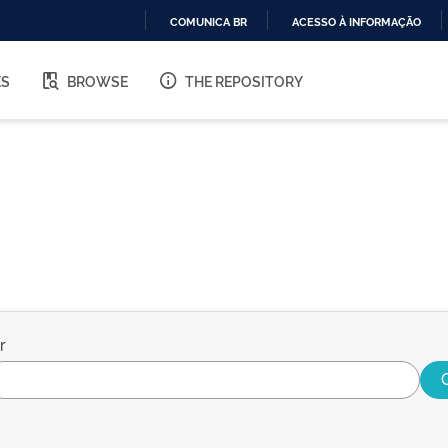
COMUNICA BR
ACESSO À INFORMAÇÃO
IR
PARA
ES
BROWSE
THE REPOSITORY
O
CONTEÚDO
r