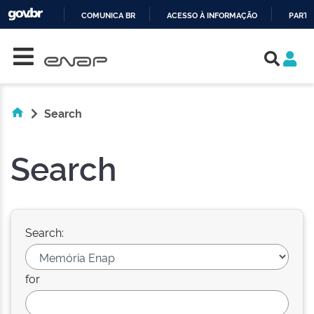
COMUNICA BR
ACESSO À INFORMAÇÃO
PARTI
Skip navigation
IR
PARA
O
CONTEÚDO
Search
Search
Search:
for