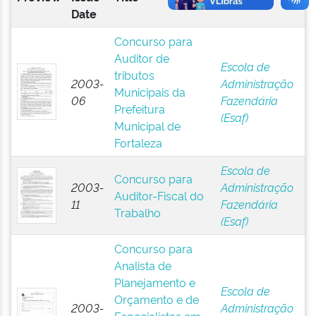
Date
Concurso para
Auditor de
Escola de
tributos
2003-
Administração
Municipais da
06
Fazendária
Prefeitura
(Esaf)
Municipal de
Fortaleza
Escola de
Concurso para
2003-
Administração
Auditor-Fiscal do
11
Fazendária
Trabalho
(Esaf)
Concurso para
Analista de
Planejamento e
Escola de
Orçamento e de
2003-
Administração