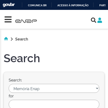
COMUNICA BR
ACESSO À INFORMAÇÃO
PARTI
Skip navigation
IR
PARA
O
CONTEÚDO
Search
Search
Search:
for