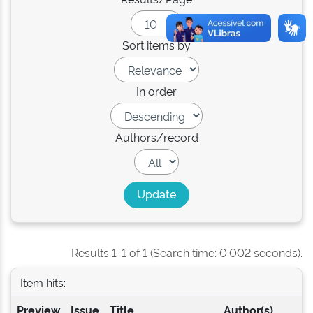
Sort items by
In order
Authors/record
Results 1-1 of 1 (Search time: 0.002 seconds).
Item hits:
Preview
Issue
Title
Author(s)