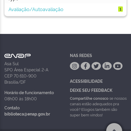
Avaliação/Autoavaliação
1
NAS REDES
Asa Sul
SPO Área Especial 2-A
CEP 70.610-900
ACESSIBILIDADE
Brasília/DF
DEIXE SEU FEEDBACK
Horário de funcionamento
Compartilhe conosco
se nossos
08h00 às 18h00
canais estão adequados pra
Contato
você? Elogios também são
biblioteca@enap.gov.br
super bem vindos!