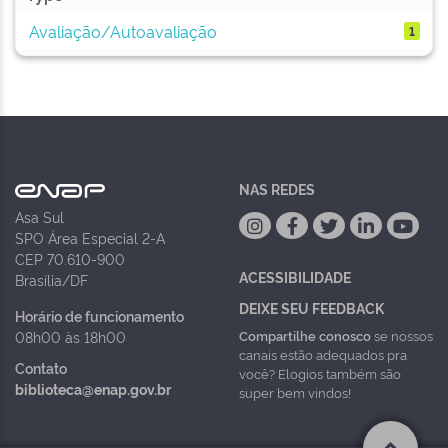
Avaliação/Autoavaliação
1
NAS REDES
Asa Sul
SPO Área Especial 2-A
CEP 70.610-900
ACESSIBILIDADE
Brasília/DF
DEIXE SEU FEEDBACK
Horário de funcionamento
Compartilhe conosco
se nossos
08h00 às 18h00
canais estão adequados pra
Contato
você? Elogios também são
biblioteca@enap.gov.br
super bem vindos!