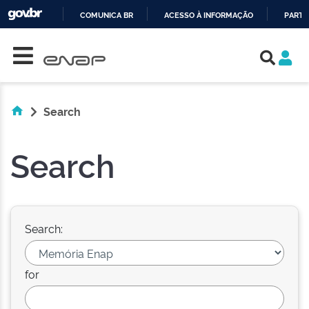
COMUNICA BR
ACESSO À INFORMAÇÃO
PARTI
Skip navigation
IR
PARA
O
CONTEÚDO
Search
Search
Search:
for