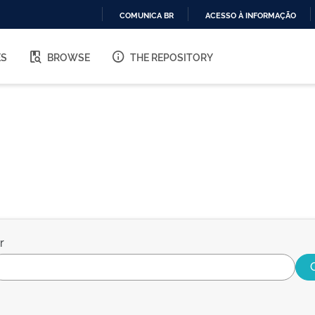
COMUNICA BR
ACESSO À INFORMAÇÃO
IR
PARA
ES
BROWSE
THE REPOSITORY
O
CONTEÚDO
r