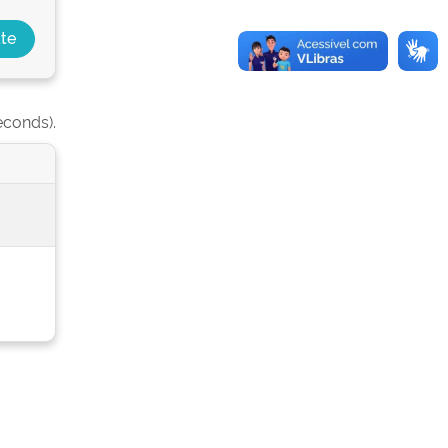
econds).