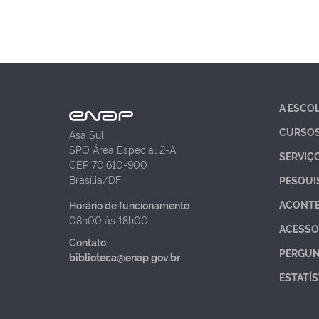
A ESCO
CURSO
Asa Sul
SPO Área Especial 2-A
SERVIÇ
CEP 70.610-900
Brasília/DF
PESQUI
ACONT
Horário de funcionamento
08h00 às 18h00
ACESSO
Contato
PERGUN
biblioteca@enap.gov.br
ESTATÍS