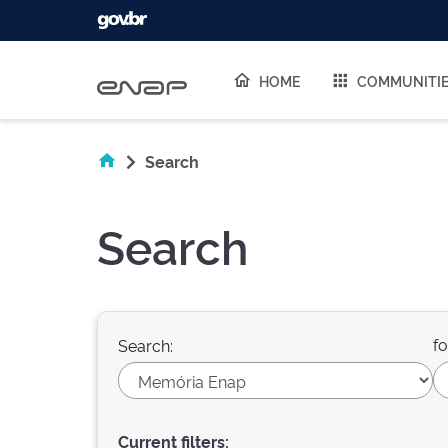
Skip navigation
HOME
COMMUNITI
Search
Search
fo
Search:
Current filters: