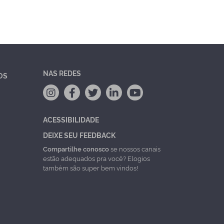
NAS REDES
OS
ACESSIBILIDADE
DEIXE SEU FEEDBACK
Compartilhe conosco
se nossos canais
estão adequados pra você? Elogios
também são super bem vindos!