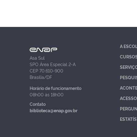
A ESCO
CURSO
Asa Sul
SPO Área Especial 2-A
SERVIÇ
CEP 70.610-900
Brasília/DF
PESQUI
ACONT
Horário de funcionamento
08h00 às 18h00
ACESSO
Contato
PERGUN
biblioteca@enap.gov.br
ESTATÍS