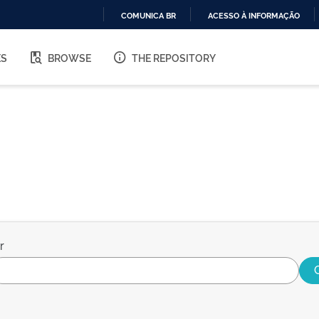
COMUNICA BR
ACESSO À INFORMAÇÃO
IR
PARA
ES
BROWSE
THE REPOSITORY
O
CONTEÚDO
r