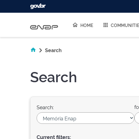
Skip navigation
HOME
COMMUNITI
Search
Search
fo
Search:
Current filters: