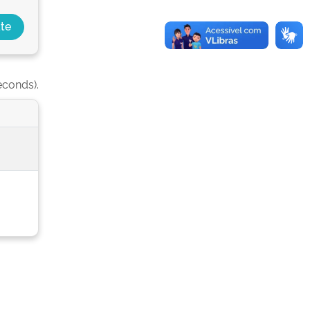
econds).