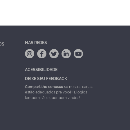
NAS REDES
OS
ACESSIBILIDADE
DEIXE SEU FEEDBACK
Compartilhe conosco
se nossos canais
estão adequados pra você? Elogios
também são super bem vindos!