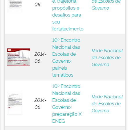
é, trajetória,
de Escolas de
08
propósitos e
Governo
desafios para
seu
fortalecimento
10º Encontro
Nacional das
Rede Nacional
2014-
Escolas de
de Escolas de
08
Governo:
Governo
painéis
temáticos
10º Encontro
Nacional das
Rede Nacional
2014-
Escolas de
de Escolas de
08
Governo:
Governo
preparação X
ENEG