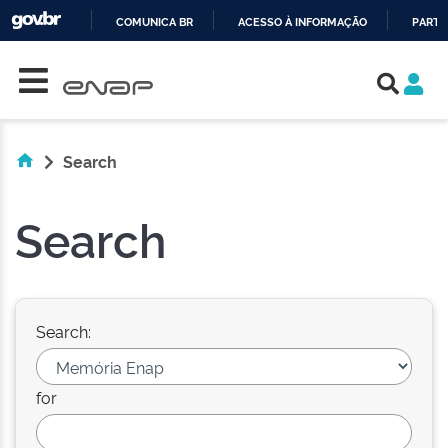
COMUNICA BR
ACESSO À INFORMAÇÃO
PARTI
Skip navigation
IR
PARA
O
CONTEÚDO
Search
Search
Search:
for