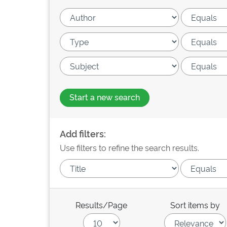
Start a new search
Add filters:
Use filters to refine the search results.
Results/Page
Sort items by