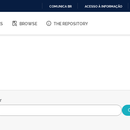
COMUNICA BR
ACESSO À INFORMAÇÃO
IR
PARA
ES
BROWSE
THE REPOSITORY
O
CONTEÚDO
r