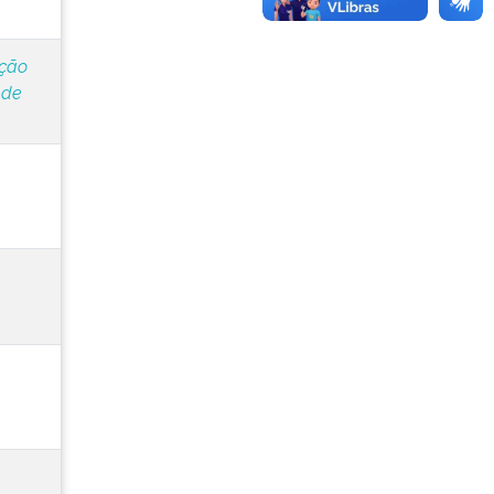
ação
 de