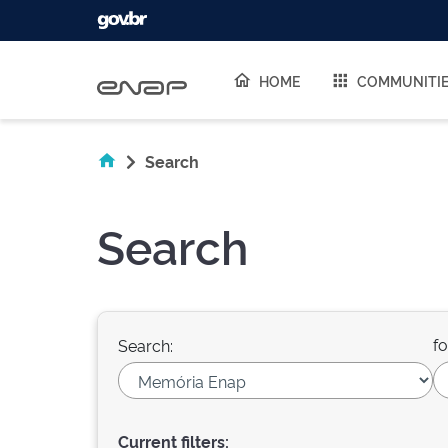
Skip navigation
HOME
COMMUNITI
Search
Search
fo
Search:
Current filters: