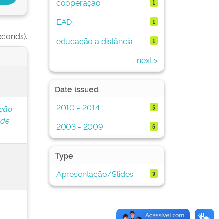
cooperação
1
EAD
1
econds).
educação a distância
1
next >
Date issued
2010 - 2014
5
ação
 de
2003 - 2009
6
Type
Apresentação/Slides
3