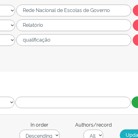
In order
Authors/record