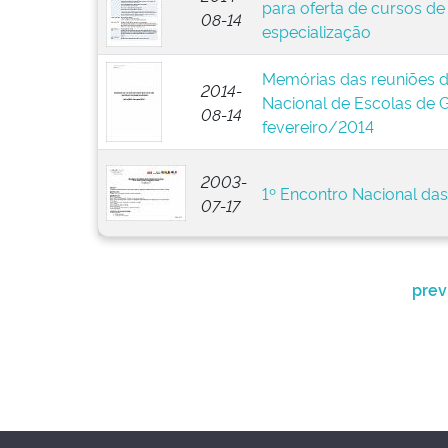
para oferta de cursos d
08-14
especialização
Memórias das reuniões d
2014-
Nacional de Escolas de 
08-14
fevereiro/2014
2003-
1º Encontro Nacional da
07-17
prev