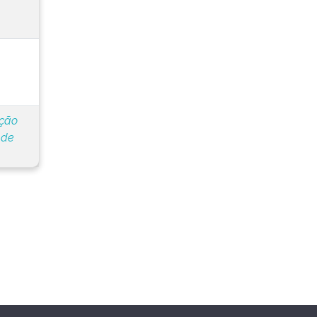
ação
 de