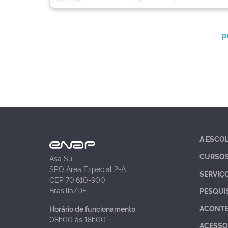
p
A ESCO
CURSO
Asa Sul
SPO Área Especial 2-A
SERVIÇ
CEP 70.610-900
Brasília/DF
PESQUI
ACONT
Horário de funcionamento
08h00 às 18h00
ACESSO