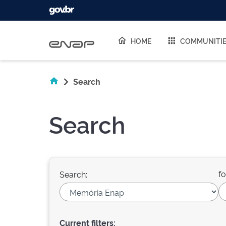
Skip navigation
HOME
COMMUNITI
Search
Search
fo
Search:
Current filters: