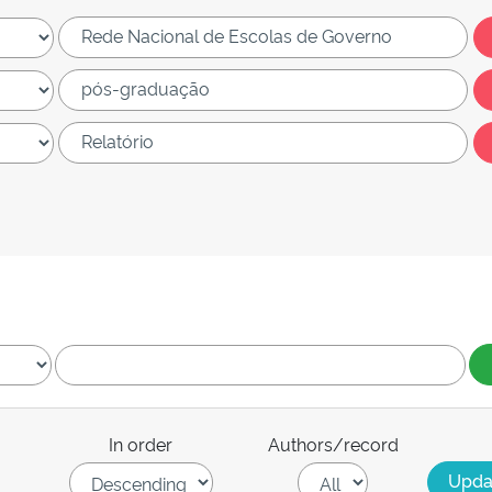
In order
Authors/record