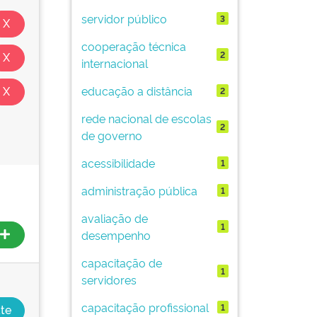
servidor público
3
cooperação técnica
2
internacional
educação a distância
2
rede nacional de escolas
2
de governo
acessibilidade
1
administração pública
1
avaliação de
1
desempenho
capacitação de
1
servidores
capacitação profissional
1