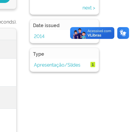
next >
econds).
Date issued
2014
3
Type
Apresentação/Slides
1