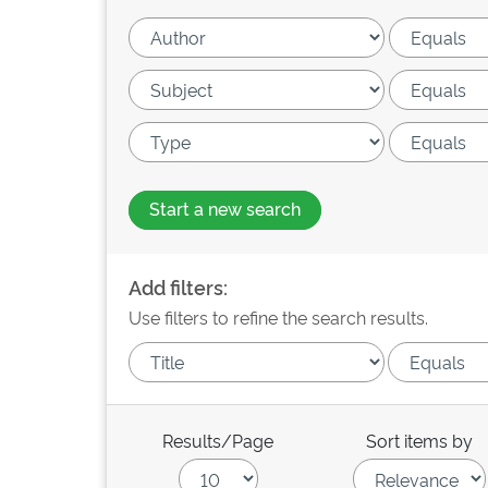
Start a new search
Add filters:
Use filters to refine the search results.
Results/Page
Sort items by