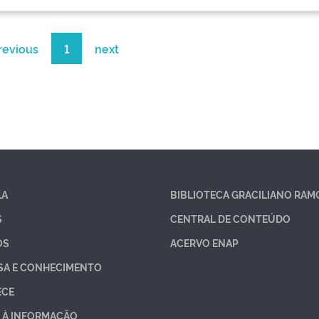
revious
1
next
LA
BIBLIOTECA GRACILIANO RAM
S
CENTRAL DE CONTEÚDO
OS
ACERVO ENAP
SA E CONHECIMENTO
ECE
 À INFORMAÇÃO