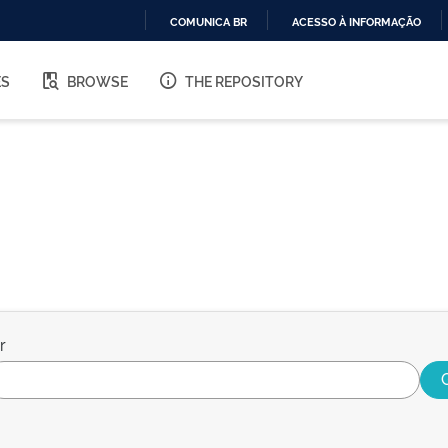
COMUNICA BR
ACESSO À INFORMAÇÃO
IR
PARA
ES
BROWSE
THE REPOSITORY
O
CONTEÚDO
r