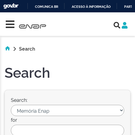
COMUNICA BR
ACESSO À INFORMAÇÃO
PARTI
Skip navigation
IR
PARA
O
CONTEÚDO
Search
Search
Search:
for