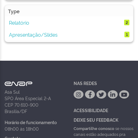
Type
Relatório
2
Apresentação/Slides
1
NAS REDES
Asa Sul
SPO Área Especial 2-A
CEP 70.610-900
ACESSIBILIDADE
Brasília/DF
DEIXE SEU FEEDBACK
Horário de funcionamento
Compartilhe conosco
se nossos
08h00 às 18h00
canais estão adequados pra