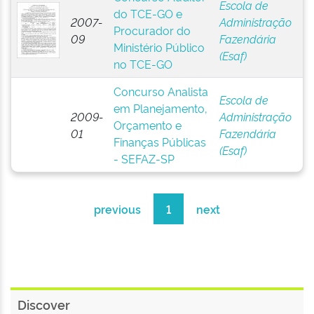
Escola de
do TCE-GO e
2007-
Administração
Procurador do
09
Fazendária
Ministério Público
(Esaf)
no TCE-GO
Concurso Analista
Escola de
em Planejamento,
2009-
Administração
Orçamento e
01
Fazendária
Finanças Públicas
(Esaf)
- SEFAZ-SP
previous
1
next
Discover