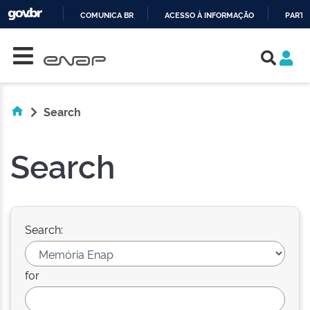
COMUNICA BR
ACESSO À INFORMAÇÃO
PARTI
Skip navigation
IR
PARA
O
CONTEÚDO
Search
Search
Search:
for