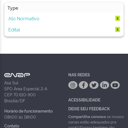
Type
Ato Normativo
5
Edital
5
NAS REDES
Asa Sul
SPO Área Especial 2-A
CEP 70.610-900
ACESSIBILIDADE
Brasília/DF
DEIXE SEU FEEDBACK
Horário de funcionamento
Compartilhe conosco
se nossos
08h00 às 18h00
canais estão adequados pra
Contato
você? Elogios também são