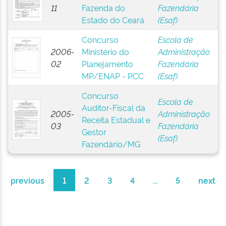
11
Fazenda do
Fazendária
Estado do Ceará
(Esaf)
Concurso
Escola de
2006-
Ministério do
Administração
02
Planejamento
Fazendária
MP/ENAP - PCC
(Esaf)
Concurso
Escola de
Auditor-Fiscal da
2005-
Administração
Receita Estadual e
03
Fazendária
Gestor
(Esaf)
Fazendário/MG
previous
1
2
3
4
...
5
next