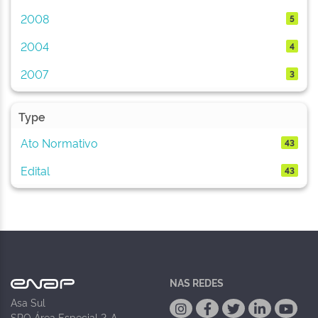
2008
5
2004
4
2007
3
Type
Ato Normativo
43
Edital
43
NAS REDES
Asa Sul
SPO Área Especial 2-A