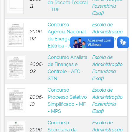
da Receita Federal
11
Fazendária
- TRF
(Esaf)
Concurso
Escola de
2006-
Agência Nacional
Administração
02
de Energia
Fazendária
Elétrica - ANEEL
(Esaf)
Concurso Analista
Escola de
2005-
de Finanças e
Administração
03
Controle - AFC -
Fazendária
STN
(Esaf)
Concurso
Escola de
2006-
Processo Seletivo
Administração
10
Simplificado - MF
Fazendária
- MPS
(Esaf)
Concurso
Escola de
2006-
Secretaria da
Administração