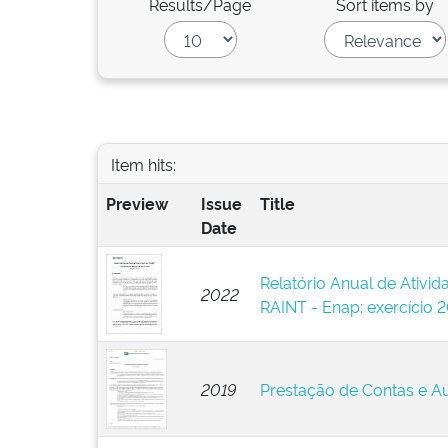
Results/Page
Sort items by
Item hits:
Preview
Issue
Title
Date
Relatório Anual de Ativida
2022
RAINT - Enap: exercício 
2019
Prestação de Contas e Au