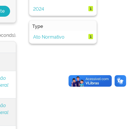
2024
1
Type
econds).
Ato Normativo
1
ção
eral
ção
eral