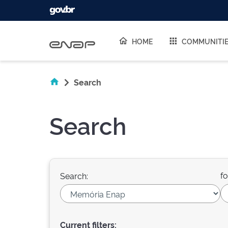
Skip navigation
HOME
COMMUNITI
Search
Search
fo
Search:
Current filters: