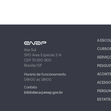
A ESCO
CURSO
Asa Sul
SPO Área Especial 2-A
SERVIÇ
CEP 70.610-900
Brasília/DF
PESQUI
ACONT
Horário de funcionamento
08h00 às 18h00
ACESSO
Contato
PERGUN
biblioteca@enap.gov.br
ESTATÍS