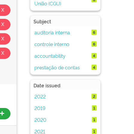
União (CGU)
Subject
auditoria interna
6
controle interno
6
accountability
4
prestação de contas
4
Date issued
2022
2
2019
1
2020
1
2021
1