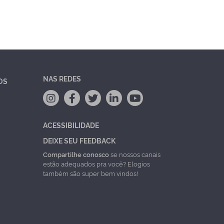
NAS REDES
OS
ACESSIBILIDADE
DEIXE SEU FEEDBACK
Compartilhe conosco
se nossos canais
estão adequados pra você? Elogios
também são super bem vindos!