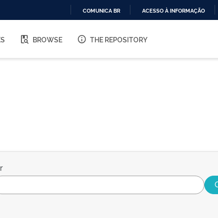
COMUNICA BR
ACESSO À INFORMAÇÃO
IR
PARA
ES
BROWSE
THE REPOSITORY
O
CONTEÚDO
r