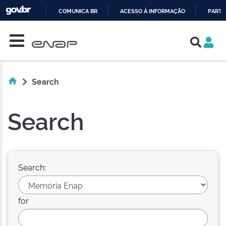
COMUNICA BR
ACESSO À INFORMAÇÃO
PARTI
Skip navigation
IR
PARA
O
CONTEÚDO
Search
Search
Search:
for