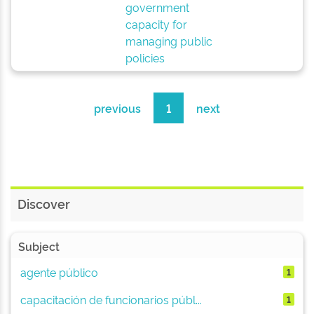
government
capacity for
managing public
policies
previous
1
next
Discover
Subject
agente público
1
capacitación de funcionarios públ...
1