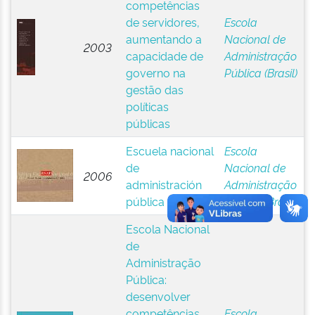
competências
de servidores,
Escola
aumentando a
Nacional de
2003
capacidade de
Administração
governo na
Pública (Brasil)
gestão das
políticas
públicas
Escuela nacional
Escola
de
Nacional de
2006
administración
Administração
pública
Pública (Brasil)
Escola Nacional
de
Administração
Pública:
desenvolver
competências
Escola