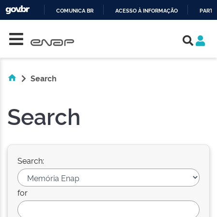
COMUNICA BR
ACESSO À INFORMAÇÃO
PARTI
Skip navigation
IR
PARA
O
CONTEÚDO
Search
Search
Search:
for