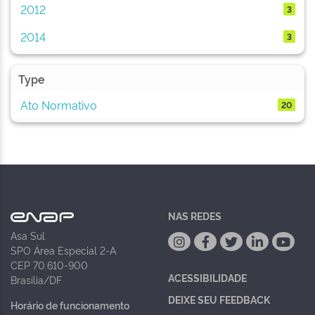
2012
3
2014
3
Type
Ato Normativo
20
NAS REDES
Asa Sul
SPO Área Especial 2-A
CEP 70.610-900
ACESSIBILIDADE
Brasília/DF
DEIXE SEU FEEDBACK
Horário de funcionamento