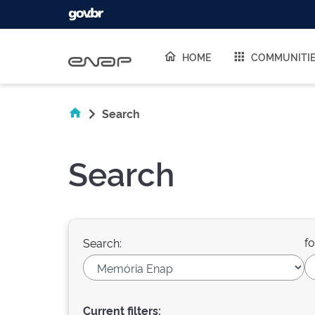
Skip navigation
HOME
COMMUNITI
Search
Search
fo
Search:
Current filters: