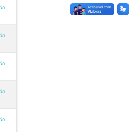
ção
ção
ção
ção
ção