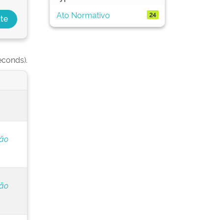
Ato Normativo
24
econds).
ção
ção