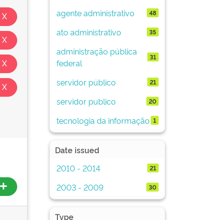
agente administrativo
48
ato administrativo
35
administração pública
31
federal
servidor público
21
servidor publico
20
tecnologia da informação
1
Date issued
2010 - 2014
21
2003 - 2009
30
Type