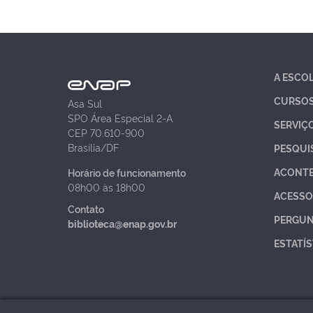
A ESCO
CURSO
Asa Sul
SPO Área Especial 2-A
SERVIÇ
CEP 70.610-900
Brasília/DF
PESQUI
ACONT
Horário de funcionamento
08h00 às 18h00
ACESSO
Contato
PERGUN
biblioteca@enap.gov.br
ESTATÍS