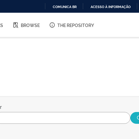
COMUNICA BR
ACESSO À INFORMAÇÃO
IR
PARA
ES
BROWSE
THE REPOSITORY
O
CONTEÚDO
r