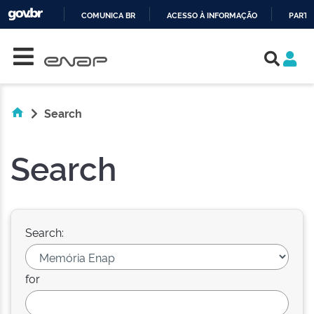
COMUNICA BR
ACESSO À INFORMAÇÃO
PARTI
Skip navigation
IR
PARA
O
CONTEÚDO
Search
Search
Search:
for