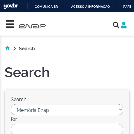
COMUNICA BR
ACESSO À INFORMAÇÃO
PARTI
Skip navigation
IR
PARA
O
CONTEÚDO
Search
Search
Search:
for