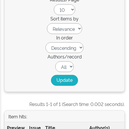
Sort items by
In order
Authors/record
Results 1-1 of 1 (Search time: 0.002 seconds).
Item hits:
Preview
Issue
Title
Author(s)