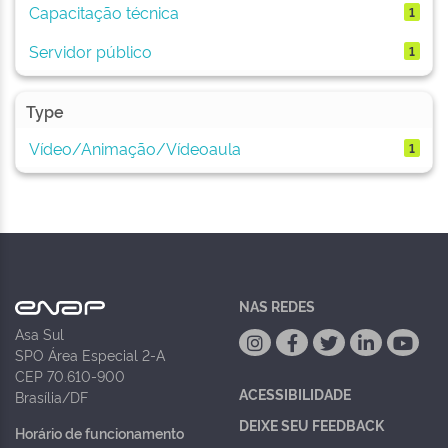
Capacitação técnica
1
Servidor público
1
Type
Vídeo/Animação/Vídeoaula
1
NAS REDES
Asa Sul
SPO Área Especial 2-A
CEP 70.610-900
ACESSIBILIDADE
Brasília/DF
DEIXE SEU FEEDBACK
Horário de funcionamento