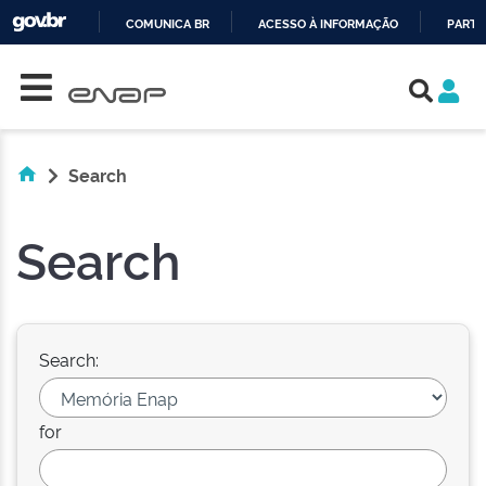
COMUNICA BR
ACESSO À INFORMAÇÃO
PARTI
Skip navigation
IR
PARA
O
CONTEÚDO
Search
Search
Search:
for