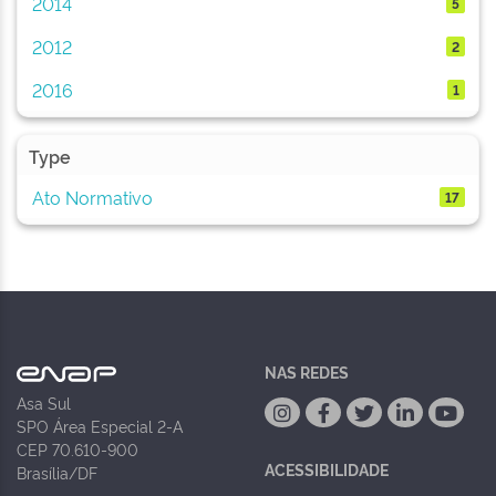
2014
5
2012
2
2016
1
Type
Ato Normativo
17
NAS REDES
Asa Sul
SPO Área Especial 2-A
CEP 70.610-900
ACESSIBILIDADE
Brasília/DF