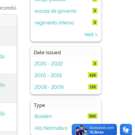
econds).
escola de governo
3
regimento interno
3
next >
Date issued
ção
2020 - 2022
3
2010 - 2019
425
ção
2008 - 2009
135
Type
ção
Boletim
560
Ato Normativo
506