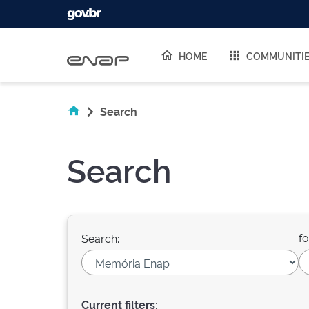
Skip navigation
HOME
COMMUNITI
Search
Search
fo
Search:
Current filters: