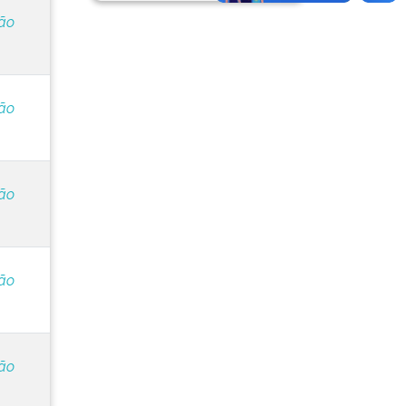
ção
ção
ção
ção
ção