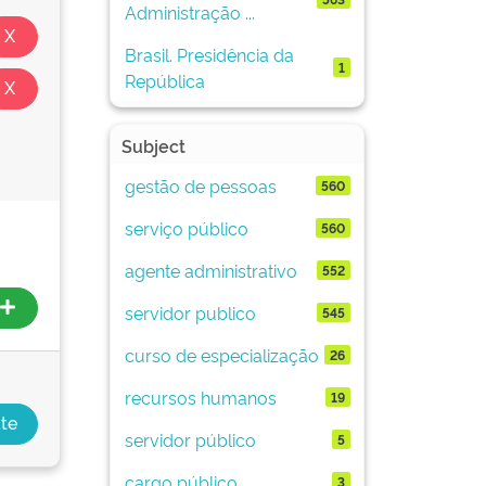
Administração ...
Brasil. Presidência da
1
República
Subject
gestão de pessoas
560
serviço público
560
agente administrativo
552
servidor publico
545
curso de especialização
26
recursos humanos
19
servidor público
5
cargo público
3