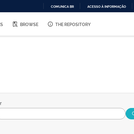
COMUNICA BR
ACESSO À INFORMAÇÃO
IR
PARA
ES
BROWSE
THE REPOSITORY
O
CONTEÚDO
r