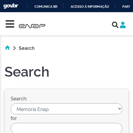
COMUNICA BR
ACESSO À INFORMAÇÃO
PARTI
Skip navigation
IR
PARA
O
CONTEÚDO
Search
Search
Search:
for