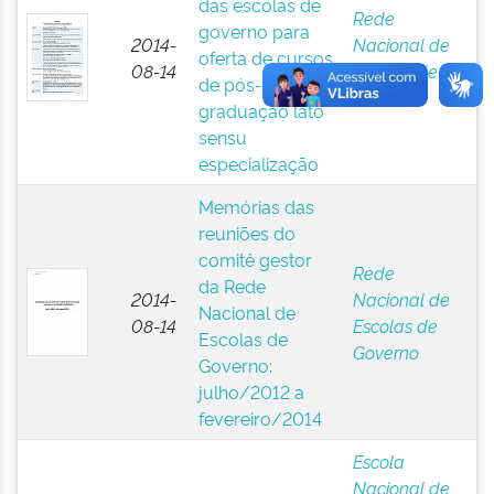
das escolas de
Rede
governo para
2014-
Nacional de
oferta de cursos
08-14
Escolas de
de pós-
Governo
graduação lato
sensu
especialização
Memórias das
reuniões do
comitê gestor
Rede
da Rede
2014-
Nacional de
Nacional de
08-14
Escolas de
Escolas de
Governo
Governo:
julho/2012 a
fevereiro/2014
Escola
Nacional de