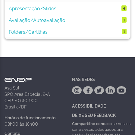
Apresentação/Slides
4
Avaliação/Autoavaliação
1
Folders/Cartilhas
1
NAS REDES
Asa Sul
SPO Área Especial 2-A
CEP 70.610-900
ACESSIBILIDADE
Brasília/DF
DEIXE SEU FEEDBACK
Horário de funcionamento
Compartilhe conosco
se nossos
08h00 às 18h00
canais estão adequados pra
Contato
você? Elogios também são