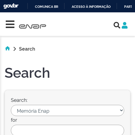
COMUNICA BR
ACESSO À INFORMAÇÃO
PARTI
Skip navigation
IR
PARA
O
CONTEÚDO
Search
Search
Search:
for