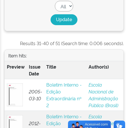
Results 31-40 of 51 (Search time: 0.006 seconds).
Item hits:
Preview
Issue
Title
Author(s)
Date
Boletim Interno -
Escola
2005-
Edição
Nacional de
03-10
Extraordinária nº
Administração
2
Pública (Brasil)
Boletim Interno -
Escola
2012-
Edição
Nacional de