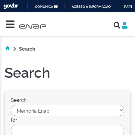
COMUNICA BR
ACESSO À INFORMAÇÃO
PARTI
Skip navigation
IR
PARA
O
CONTEÚDO
Search
Search
Search:
for