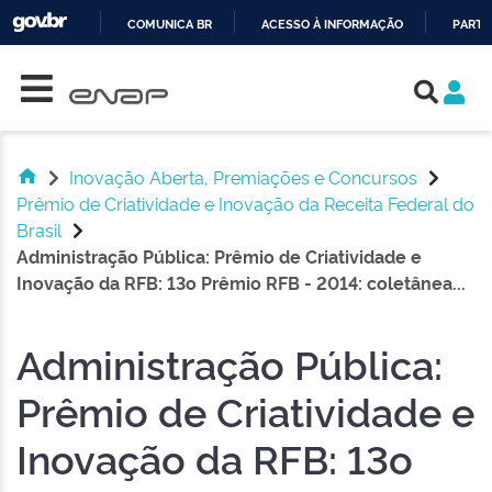
COMUNICA BR
ACESSO À INFORMAÇÃO
PARTI
Skip navigation
IR
PARA
O
CONTEÚDO
Inovação Aberta, Premiações e Concursos
Prêmio de Criatividade e Inovação da Receita Federal do
Brasil
Administração Pública: Prêmio de Criatividade e
Inovação da RFB: 13o Prêmio RFB - 2014: coletânea...
Administração Pública:
Prêmio de Criatividade e
Inovação da RFB: 13o