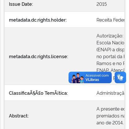
Issue Date:
2015
metadata.dc.rights.holder:
Receita Federal
Autorização: O
Escola Naciona
(ENAP) a dispon
metadata.dc.rights.license:
no portal da EN
Ramos e no Repo
ENAP. Atenção:
apenas para a 
ClassificaÃ§Ã£o TemÃ¡tica:
Administração 
A presente ediç
Abstract:
premiados na 1
ano de 2014.