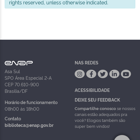
rights reserved, unless otherwise indicated.
NAS REDES
Asa Sul
SPO Área Especial 2-A
CEP 70.610-900
ACESSIBILIDADE
Brasília/DF
DEIXE SEU FEEDBACK
Horário de funcionamento
Compartilhe conosco
se nossos
08h00 às 18h00
canais estão adequados pra
Contato
você? Elogios também são
biblioteca@enap.gov.br
super bem vindos!