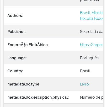
Brasil. Ministé
Authors:
Receita Federal
Publisher:
Secretaria da R
EndereÃ§o EletrÃ´nico:
https://reposit
Language:
Português
Country:
Brasil
metadata.dc.type:
Livro
metadata.dc.description.physical:
Número de pági