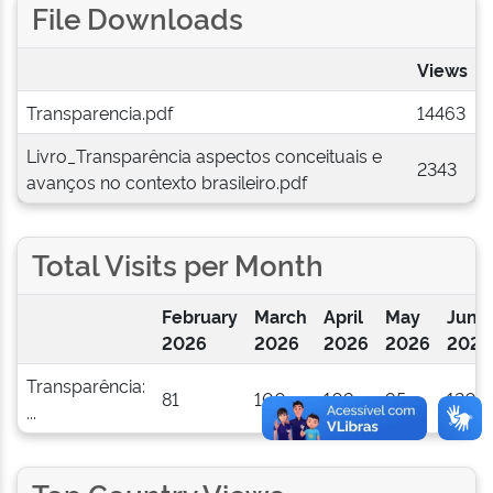
File Downloads
Views
Transparencia.pdf
14463
Livro_Transparência aspectos conceituais e
2343
avanços no contexto brasileiro.pdf
Total Visits per Month
February
March
April
May
June
2026
2026
2026
2026
2026
Transparência:
81
100
109
95
120
...