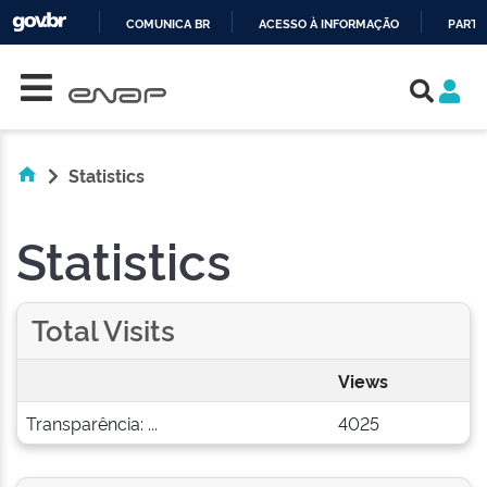
COMUNICA BR
ACESSO À INFORMAÇÃO
PARTI
Skip navigation
IR
PARA
O
CONTEÚDO
Statistics
Statistics
Total Visits
Views
Transparência: ...
4025