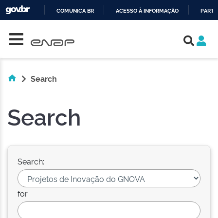
COMUNICA BR
ACESSO À INFORMAÇÃO
PARTI
Skip navigation
IR
PARA
O
CONTEÚDO
Search
Search
Search:
for