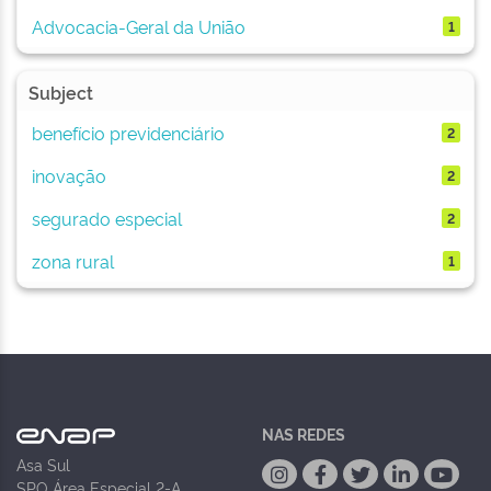
Advocacia-Geral da União
1
Subject
benefício previdenciário
2
inovação
2
segurado especial
2
zona rural
1
NAS REDES
Asa Sul
SPO Área Especial 2-A