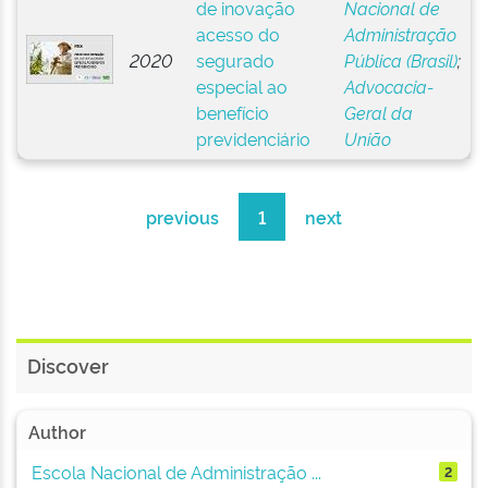
de inovação
Nacional de
acesso do
Administração
2020
segurado
Pública (Brasil)
;
especial ao
Advocacia-
benefício
Geral da
previdenciário
União
previous
1
next
Discover
Author
Escola Nacional de Administração ...
2