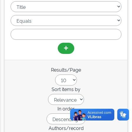
Results/Page
Sort items by
In order
Authors/record