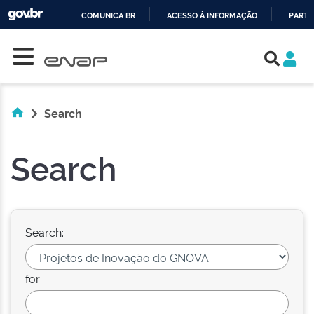
COMUNICA BR
ACESSO À INFORMAÇÃO
PARTI
Skip navigation
IR
PARA
O
CONTEÚDO
Search
Search
Search:
for