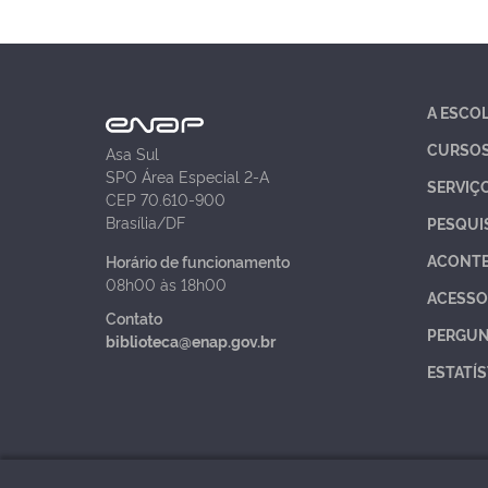
A ESCO
CURSO
Asa Sul
SPO Área Especial 2-A
SERVIÇ
CEP 70.610-900
Brasília/DF
PESQUI
ACONT
Horário de funcionamento
08h00 às 18h00
ACESSO
Contato
PERGUN
biblioteca@enap.gov.br
ESTATÍS