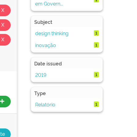
em Govern...
Subject
design thinking
1
inovação
1
Date issued
2019
1
Type
Relatório
1