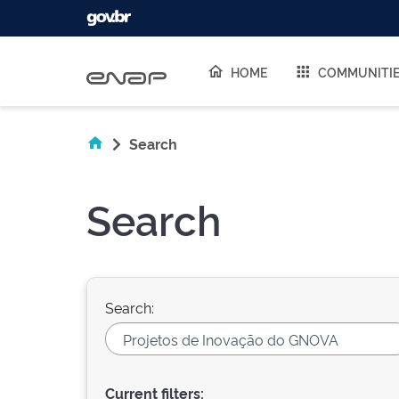
Skip navigation
HOME
COMMUNITI
Search
Search
Search:
Current filters: