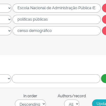
In order
Authors/record