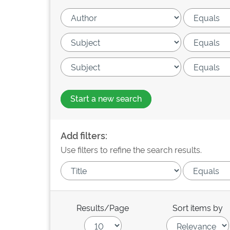
Start a new search
Add filters:
Use filters to refine the search results.
Results/Page
Sort items by