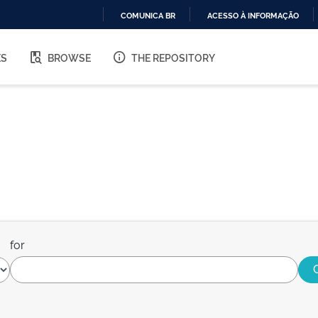
COMUNICA BR
ACESSO À INFORMAÇÃO
IR
PARA
ES
BROWSE
THE REPOSITORY
O
CONTEÚDO
for