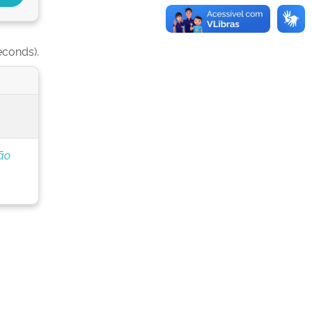
econds).
ão