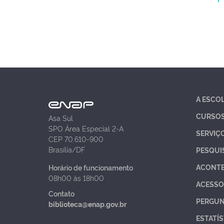
A ESCO
CURSO
Asa Sul
SPO Área Especial 2-A
SERVIÇ
CEP 70.610-900
Brasília/DF
PESQUI
ACONT
Horário de funcionamento
08h00 às 18h00
ACESSO
Contato
PERGUN
biblioteca@enap.gov.br
ESTATÍS