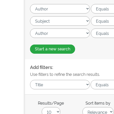
Start a new search
Add filters:
Use filters to refine the search results.
Results/Page
Sort items by