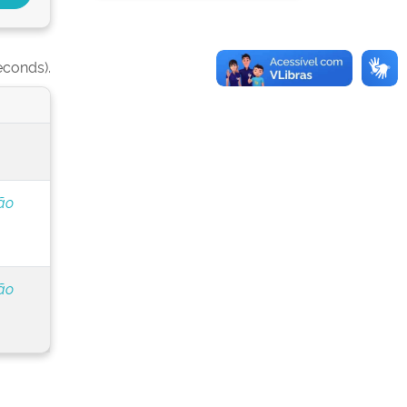
econds).
ão
ão