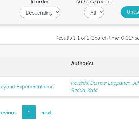
In order
Authors/record
Results 1-1 of 1 (Search time: 0.017 s
Author(s)
Helsinki, Demos
;
Leppänen, Ju
Beyond Experimentation
Sarkia, Katri
revious
1
next