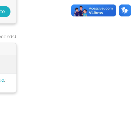
econds).
ha
;