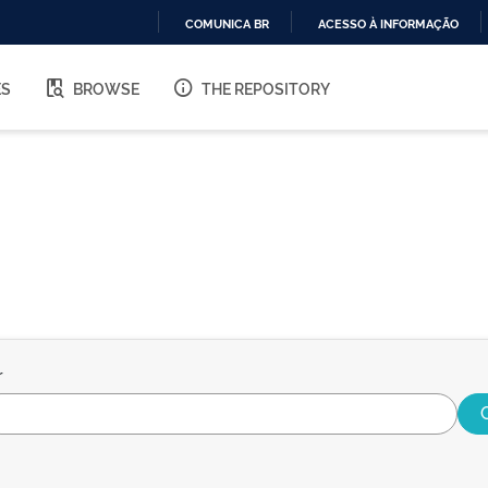
COMUNICA BR
ACESSO À INFORMAÇÃO
IR
PARA
ES
BROWSE
THE REPOSITORY
O
CONTEÚDO
r