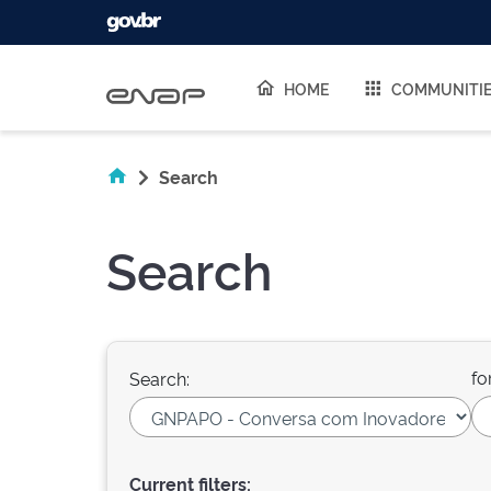
Skip navigation
HOME
COMMUNITI
Search
Search
fo
Search:
Current filters: