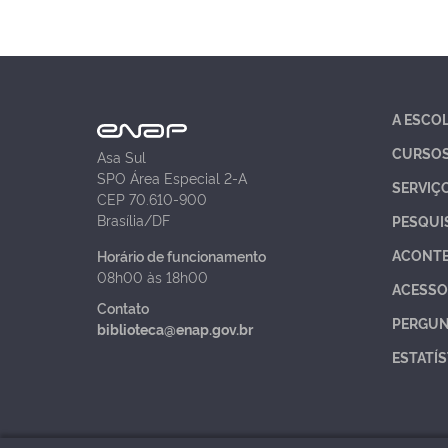
A ESCO
CURSO
Asa Sul
SPO Área Especial 2-A
SERVIÇ
CEP 70.610-900
Brasília/DF
PESQUI
ACONT
Horário de funcionamento
08h00 às 18h00
ACESSO
Contato
PERGUN
biblioteca@enap.gov.br
ESTATÍS