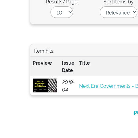
Results/Page
Sort items by
Item hits:
Preview
Issue
Title
Date
2019-
Next Era Governments - 
04
p