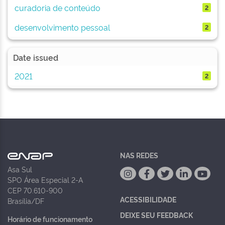
curadoria de conteúdo
2
desenvolvimento pessoal
2
Date issued
2021
2
NAS REDES
Asa Sul
SPO Área Especial 2-A
CEP 70.610-900
ACESSIBILIDADE
Brasília/DF
DEIXE SEU FEEDBACK
Horário de funcionamento