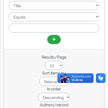
Results/Page
Sort items by
In order
Authors/record