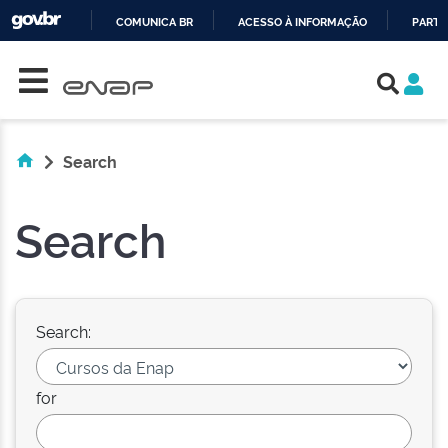
COMUNICA BR
ACESSO À INFORMAÇÃO
PARTI
Skip navigation
IR
PARA
O
CONTEÚDO
Search
Search
Search:
for