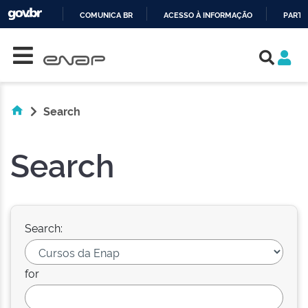
COMUNICA BR
ACESSO À INFORMAÇÃO
PARTI
Skip navigation
IR
PARA
O
CONTEÚDO
Search
Search
Search:
for