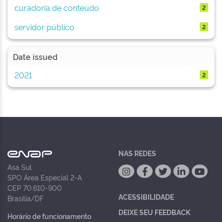
curadoria de conteúdo
2
servidor público
2
Date issued
2021
2
NAS REDES
Asa Sul
SPO Área Especial 2-A
CEP 70.610-900
ACESSIBILIDADE
Brasília/DF
DEIXE SEU FEEDBACK
Horário de funcionamento