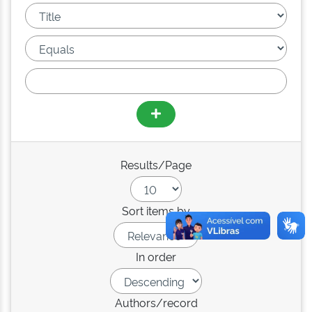
Results/Page
Sort items by
In order
Authors/record