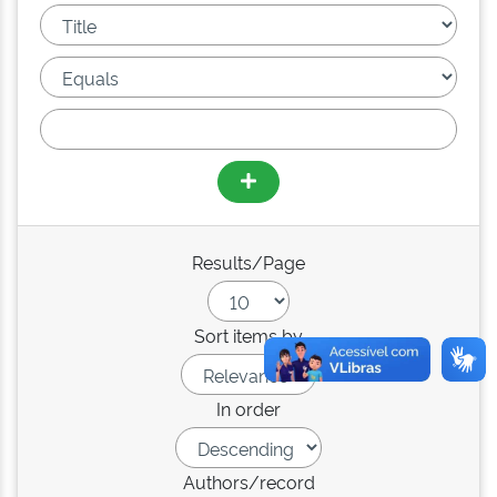
Results/Page
Sort items by
In order
Authors/record