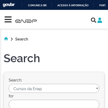
COMUNICA BR
ACESSO À INFORMAÇÃO
PARTI
Skip navigation
IR
PARA
O
CONTEÚDO
Search
Search
Search:
for