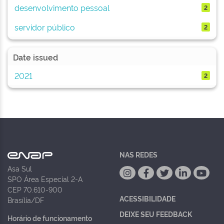
desenvolvimento pessoal
2
servidor público
2
Date issued
2021
2
NAS REDES
Asa Sul
SPO Área Especial 2-A
CEP 70.610-900
ACESSIBILIDADE
Brasília/DF
DEIXE SEU FEEDBACK
Horário de funcionamento