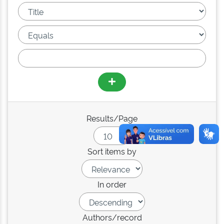
Results/Page
Sort items by
In order
Authors/record