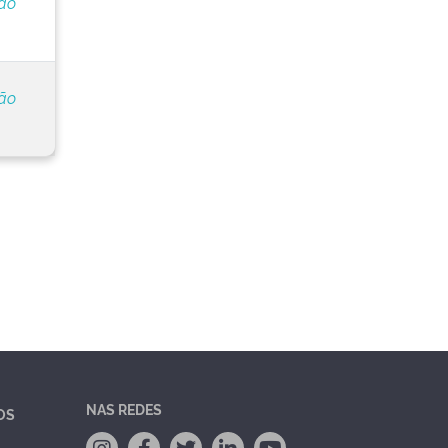
ção
ção
NAS REDES
OS