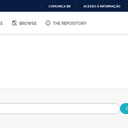
COMUNICA BR
ACESSO À INFORMAÇÃO
IR
PARA
ES
BROWSE
THE REPOSITORY
O
CONTEÚDO