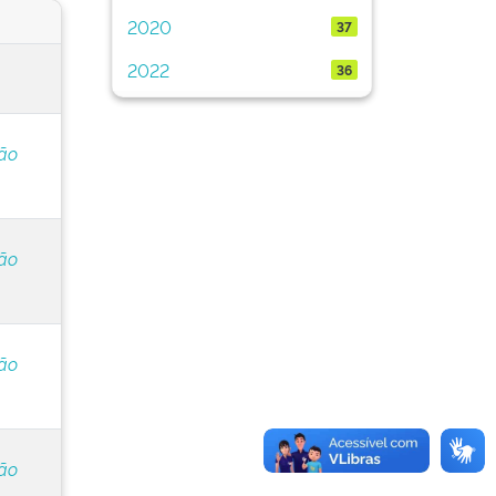
2020
37
2022
36
ção
ção
ção
ção