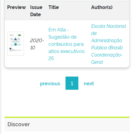
Preview
Issue
Title
Author(s)
Date
Escola Nacional
Em Alta -
de
Sugestão de
2020-
Administração
conteúdos para
10
Pública (Brasil),
altos executivos:
Coordenação-
25
Geral
previous
1
next
Discover