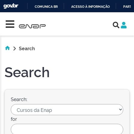
COMUNICA BR
ACESSO À INFORMAÇÃO
PARTI
Skip navigation
IR
PARA
O
CONTEÚDO
Search
Search
Search:
for