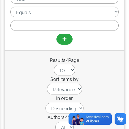
Results/Page
Sort items by
In order
Authors/record