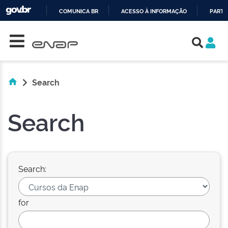
COMUNICA BR
ACESSO À INFORMAÇÃO
PARTI
Skip navigation
IR
PARA
O
CONTEÚDO
Search
Search
Search:
for