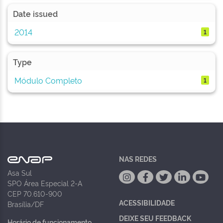
Date issued
2014
1
Type
Módulo Completo
1
NAS REDES
Asa Sul
SPO Área Especial 2-A
CEP 70.610-900
ACESSIBILIDADE
Brasília/DF
DEIXE SEU FEEDBACK
Horário de funcionamento