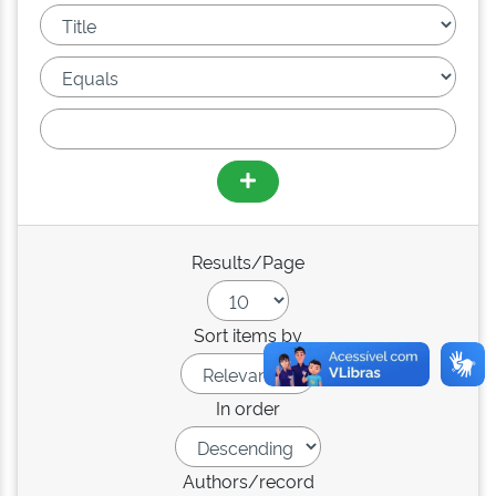
Results/Page
Sort items by
In order
Authors/record