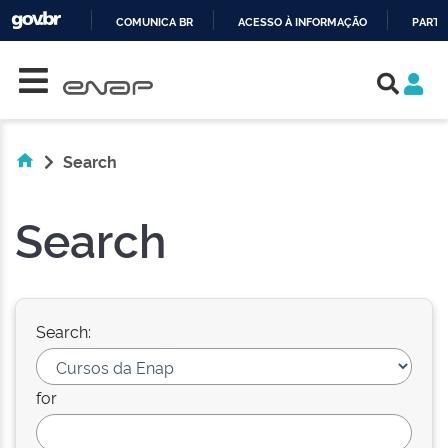
COMUNICA BR
ACESSO À INFORMAÇÃO
PARTI
Skip navigation
IR
PARA
O
CONTEÚDO
Search
Search
Search:
for