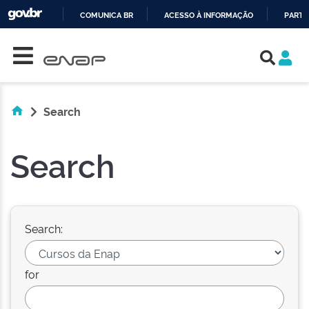
COMUNICA BR
ACESSO À INFORMAÇÃO
PARTI
Skip navigation
IR
PARA
O
CONTEÚDO
Search
Search
Search:
for