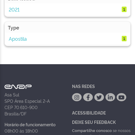
2021
1
Type
Apostila
1
NAS REDES
Asa Sul
SPO Área Especial 2-A
CEP 70.610-900
ACESSIBILIDADE
Brasília/DF
DEIXE SEU FEEDBACK
Horário de funcionamento
Compartilhe conosco
se nossos
08h00 às 18h00