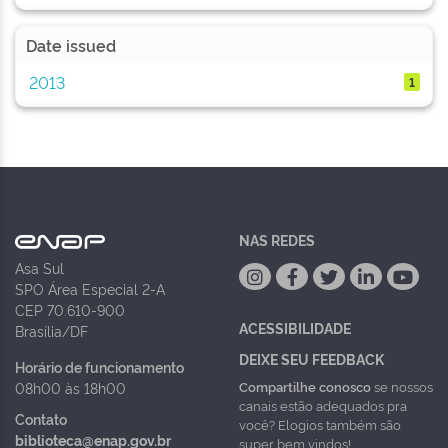
Date issued
2013
1
NAS REDES
Asa Sul
SPO Área Especial 2-A
CEP 70.610-900
ACESSIBILIDADE
Brasília/DF
DEIXE SEU FEEDBACK
Horário de funcionamento
Compartilhe conosco
se nossos
08h00 às 18h00
canais estão adequados pra
Contato
você? Elogios também são
biblioteca@enap.gov.br
super bem vindos!