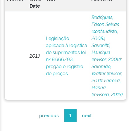
Date
Rodrigues,
Edson Seixas
(conteudista,
Legislação
2005)
;
aplicada à logística
Savonitti,
de suprimentos lei
Henrique
2013
nº 8.666/93,
(revisor, 2008)
;
pregão e registro
Salomão,
de preços
Walter (revisor,
2011)
;
Ferreira,
Hanna
(revisora, 2013)
previous
1
next