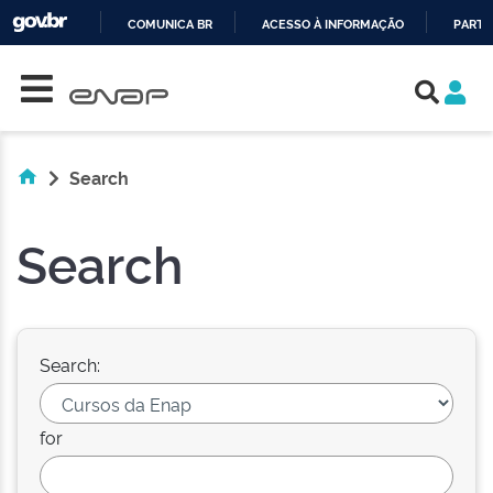
COMUNICA BR
ACESSO À INFORMAÇÃO
PARTI
Skip navigation
IR
PARA
O
CONTEÚDO
Search
Search
Search:
for