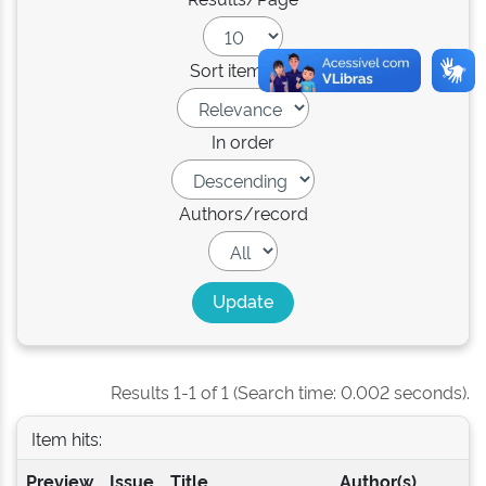
Sort items by
In order
Authors/record
Results 1-1 of 1 (Search time: 0.002 seconds).
Item hits:
Preview
Issue
Title
Author(s)