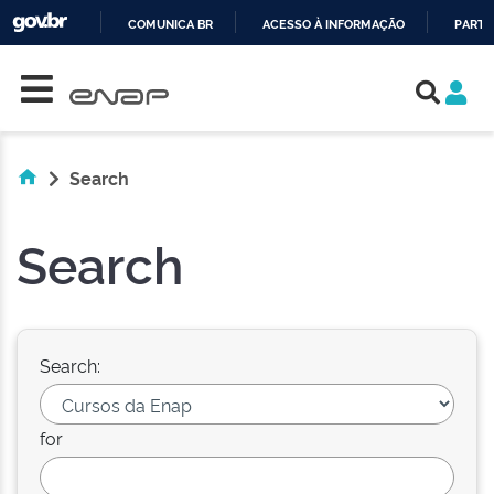
COMUNICA BR
ACESSO À INFORMAÇÃO
PARTI
Skip navigation
IR
PARA
O
CONTEÚDO
Search
Search
Search:
for