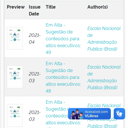
Preview
Issue
Title
Author(s)
Date
Em Alta -
Escola Nacional
Sugestão de
2021-
de
conteúdos para
04
Administração
altos executivos:
Publica (Brasil)
49
Em Alta -
Escola Nacional
Sugestão de
2021-
de
conteúdos para
03
Administração
altos executivos:
Publica (Brasil)
48
Em Alta -
Escola Nacional
Sugestão de
2021-
de
conteúdos para
03
Administração
altos executivos:
Publica (Brasil)