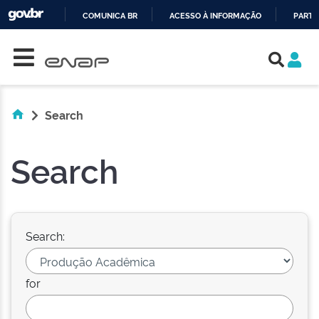
COMUNICA BR
ACESSO À INFORMAÇÃO
PARTI
Skip navigation
IR
PARA
O
CONTEÚDO
Search
Search
Search:
for