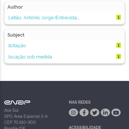
Author
Leitão, Antônio Jorge (Entrevista...
1
Subject
licitação
1
locação sob medida
1
NAS REDES
Asa Sul
SPO Área Especial 2-A
CEP 70.610-900
ACESSIBILIDADE
Brasília/DF