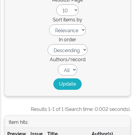
Sort items by
In order
Authors/record
Results 1-1 of 1 (Search time: 0.002 seconds).
Item hits:
Preview
Issue
Title
Author(s)