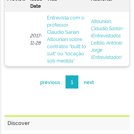
Date
Entrevista com o
Altounian,
professor
Cláudio Sarian
Cláudio Sarian
2017-
(Entrevistado)
;
Altounian sobre
11-28
Leitão, Antônio
contratos “built to
Jorge
suit” ou “locação
(Entrevistador)
sob medida”
previous
1
next
Discover