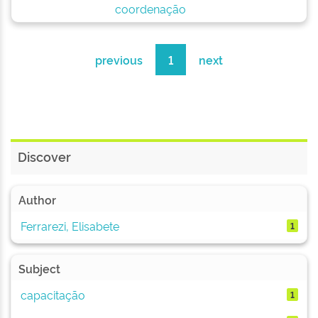
coordenação
previous
1
next
Discover
Author
Ferrarezi, Elisabete
1
Subject
capacitação
1