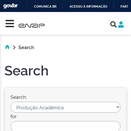
COMUNICA BR
ACESSO À INFORMAÇÃO
PARTI
Skip navigation
IR
PARA
O
CONTEÚDO
Search
Search
Search:
for