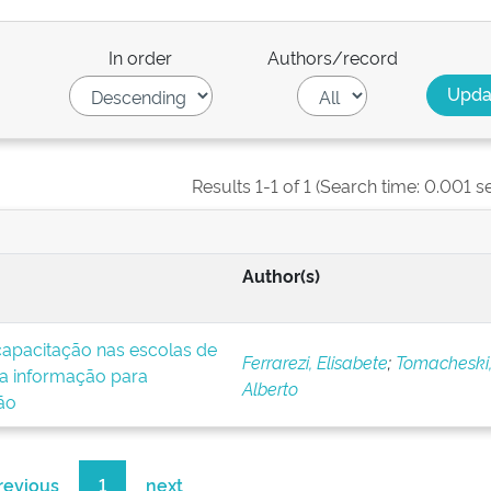
In order
Authors/record
Results 1-1 of 1 (Search time: 0.001 s
Author(s)
apacitação nas escolas de
Ferrarezi, Elisabete
;
Tomacheski,
da informação para
Alberto
ão
revious
1
next