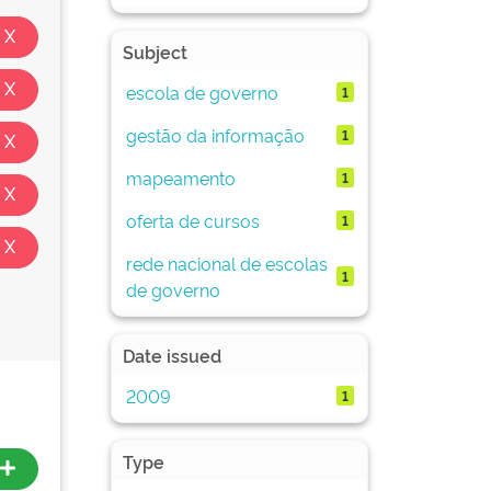
Subject
escola de governo
1
gestão da informação
1
mapeamento
1
oferta de cursos
1
rede nacional de escolas
1
de governo
Date issued
2009
1
Type