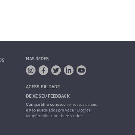
NAS REDES
OS
ACESSIBILIDADE
DEIXE SEU FEEDBACK
Compartilhe conosco
se nossos canais
estão adequados pra você? Elogios
também são super bem vindos!