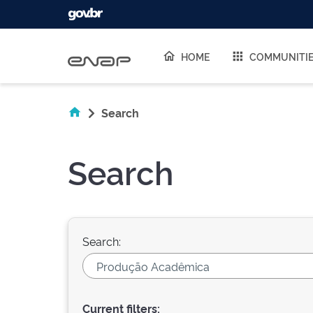
Skip navigation
HOME
COMMUNITI
Search
Search
Search:
Current filters: