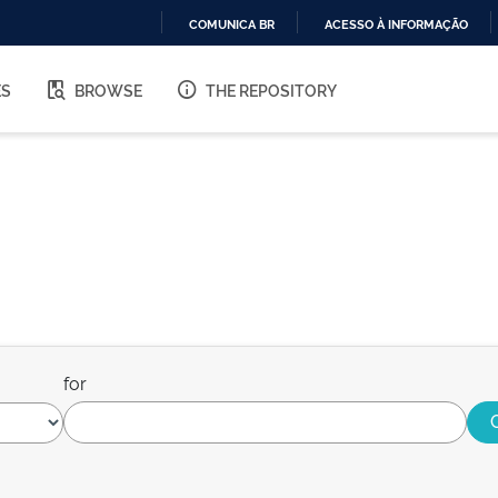
COMUNICA BR
ACESSO À INFORMAÇÃO
IR
PARA
ES
BROWSE
THE REPOSITORY
O
CONTEÚDO
for