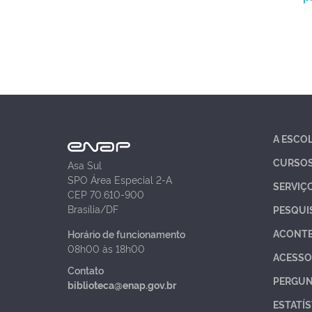
A ESCO
CURSO
Asa Sul
SPO Área Especial 2-A
SERVIÇ
CEP 70.610-900
Brasília/DF
PESQUI
ACONT
Horário de funcionamento
08h00 às 18h00
ACESSO
Contato
PERGUN
biblioteca@enap.gov.br
ESTATÍS