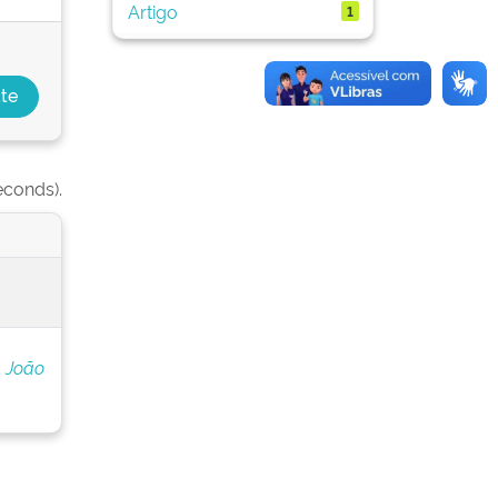
Artigo
1
econds).
 João